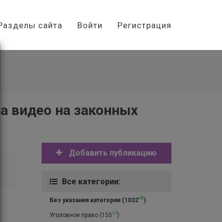
Разделы сайта
Войти
Регистрация
на видео на законных
Добавить публикацию
Все категории:
+0
Без указания категории
(1032
)
+0
Уголовное право
(155
)