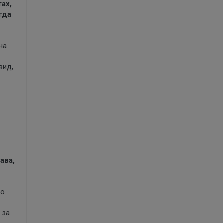
ах,
гда
на
вид,
ава,
го
 за