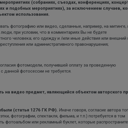
мероприятиях (собраниях, съездах, конференциях, концерт
х и подобных мероприятиях), за исключением случаев, ко
ъектом использования.
ать фотографию или видео, сделанные, например, на митинге, 
люди, при условии, что в комментариях Вы не будете
ного человека; его одежду и /или иные действия или внешний 
 преступления или административного правонарушения;
согласия фотомодели, получившей оплату за проведенную
с данной фотосессии не требуется.
ть на видео предмет, являющийся объектом авторского пр
были (статья 1276 ГК РФ).
Иначе говоря, согласие автора то
этки, фотографии, спектакля, фильма, и т.п.) потребуется в том
ать фотоальбом или рекламный буклет, которые распространите