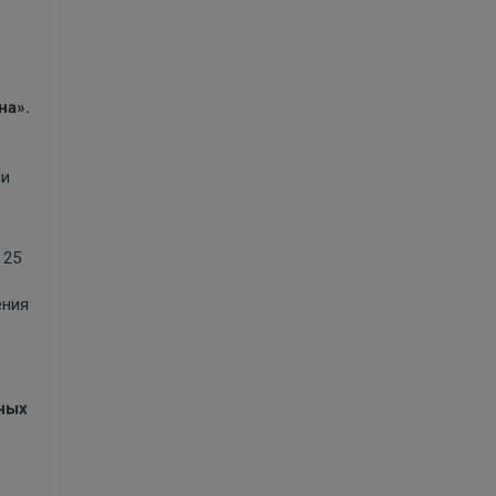
на».
ли
 25
ения
ных