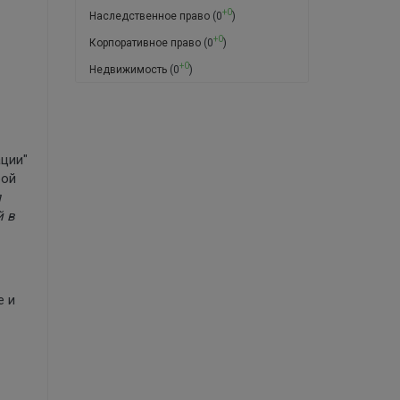
+0
Наследственное право
(0
)
+0
Корпоративное право
(0
)
+0
Недвижимость
(0
)
ации"
рой
я
й в
е и