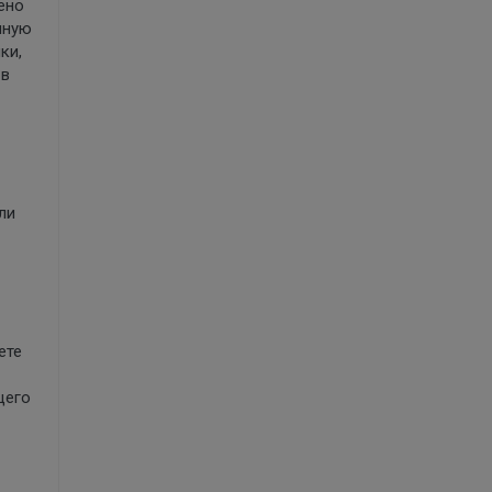
ено
нную
ки,
 в
ли
ете
щего