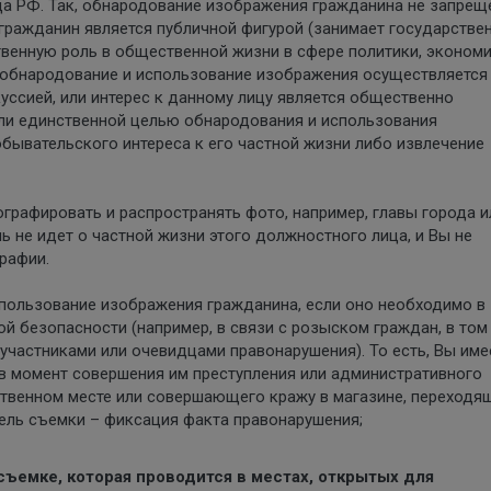
а РФ. Так, обнародование изображения гражданина не запрещ
й гражданин является публичной фигурой (занимает государстве
венную роль в общественной жизни в сфере политики, экономи
 а обнародование и использование изображения осуществляется
уссией, или интерес к данному лицу является общественно
сли единственной целью обнародования и использования
бывательского интереса к его частной жизни либо извлечение
графировать и распространять фото, например, главы города и
чь не идет о частной жизни этого должностного лица, и Вы не
рафии.
спользование изображения гражданина, если оно необходимо в
й безопасности (например, в связи с розыском граждан, в том
участниками или очевидцами правонарушения). То есть, Вы име
в момент совершения им преступления или административного
ственном месте или совершающего кражу в магазине, переходя
 цель съемки – фиксация факта правонарушения;
ъемке, которая проводится в местах, открытых для