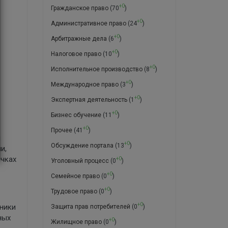
+0
Гражданское право
(70
)
+0
Административное право
(24
)
+0
Арбитражные дела
(6
)
+0
Налоговое право
(10
)
+0
Исполнительное производство
(8
)
+0
Международное право
(3
)
+0
Экспертная деятельность
(1
)
+0
Бизнес обучение
(11
)
+0
Прочее
(41
)
и
+0
Обсуждение портала
(13
)
и,
ичках
+0
Уголовный процесс
(0
)
+0
Семейное право
(0
)
+0
Трудовое право
(0
)
+0
дники
Защита прав потребителей
(0
)
ных
+0
Жилищное право
(0
)