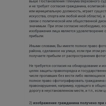
выше Постановления Пленума Верховного суд
и не требует согласия гражданина, еслитако
или муниципальную должность, играет сущест
искусства, спорта или любой иной области),
связи с политической или общественной диск
значимым. При этом согласие необходимо, е
изображения лица является удовлетворение о
прибыли.
Иными словами, Вы имеете полное право фото
района, сделанное на улице, если при этом ре
получаете прибыли от распространения фотог
Не требуется согласия на обнародование и и
целях защиты правопорядка и государственно
числе пропавших без вести либо являющихся 
полное право сфотографировать гражданина 
правонарушения, например, курящего в обще
дорогу в неустановленном месте, и т.п., если
2)
изображение гражданина получено при с