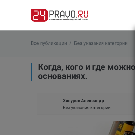
Все публикации
/
Без указания категории
Когда, кого и где можн
основаниях.
Зинуров Александр
Без указания категории