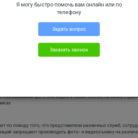
Я могу быстро помочь вам онлайн или по
телефону
Задать вопрос
Заказать звонок
ются в правоохранительные органы и суды с многочисленным
их частной жизни различными фотографами и видеооператорам
убликовавшими фото или видео в своих блогах, на своих стран
иках.
ет по поводу того, что представители различных служб, сотру
изаций запрещают производить фото- и видеосъемку на различ