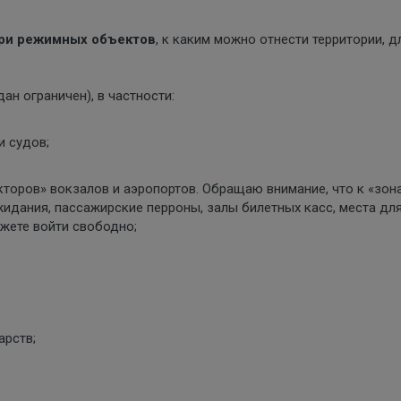
три режимных объектов
, к каким можно отнести территории, д
н ограничен), в частности:
и судов;
кторов» вокзалов и аэропортов. Обращаю внимание, что к «зон
жидания, пассажирские перроны, залы билетных касс, места дл
ожете войти свободно;
арств;