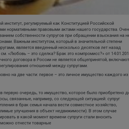
й институт, регулируемый как Конституцией Российской
ыми нормативными правовыми актами нашего государства. Оче
ованием собственности супругов при обращении взыскания на н
онами. Важным институтом, который в значительной степени
ругами, является введенный несколько десятков лет назад
см. «Любовь – это сделка? Брак это компромисс?» от 14.01.20
рачного договора в России не является общепринятой, включаю
регулирования отношений между супругами.
овно на две части: первое – это личное имущество каждого из
в первую очередь, то имущество, которое было приобретено д
осы, связанные, например, со следующей ситуацией: супруг
пления в брак семья начала вести совместное хозяйство,
елимые улучшения в объект недвижимости). В этом случае
ровать в какой момент времени супруги стали вносить
 можно отнести товарные