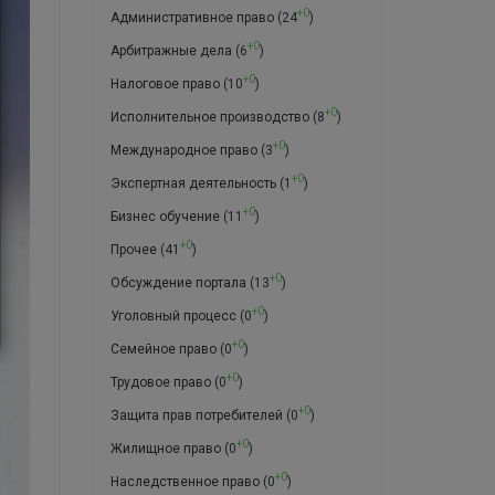
+0
Административное право
(24
)
+0
Арбитражные дела
(6
)
+0
Налоговое право
(10
)
+0
Исполнительное производство
(8
)
+0
Международное право
(3
)
+0
Экспертная деятельность
(1
)
+0
Бизнес обучение
(11
)
+0
Прочее
(41
)
+0
Обсуждение портала
(13
)
+0
Уголовный процесс
(0
)
+0
Семейное право
(0
)
+0
Трудовое право
(0
)
+0
Защита прав потребителей
(0
)
+0
Жилищное право
(0
)
+0
Наследственное право
(0
)