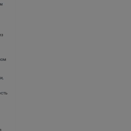
ам
из
ном
и,
ость
в