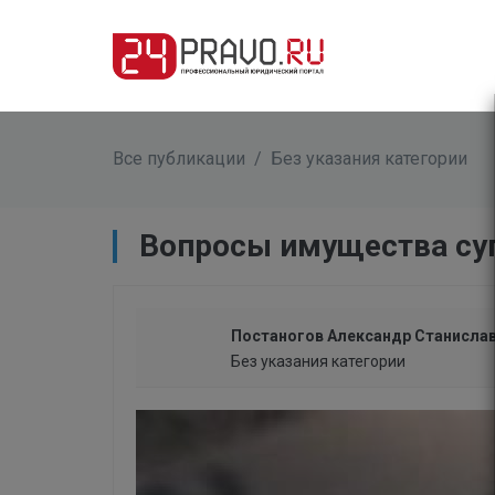
Все публикации
/
Без указания категории
Вопросы имущества су
Постаногов Александр Станисла
Без указания категории