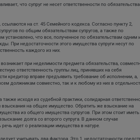
ливает, что супруг не несет ответственности по обязательств
, ссылаются на ст. 45 Семейного кодекса. Согласно пункту 2,
упругов по общим обязательствам супругов, а также по
ом установлено, что все, полученное по обязательствам одним 
жды. При недостаточности этого имущества супруги несут по
ственность каждого из них.
 возникает при неделимости предмета обязательства, совмест
естную ответственность группы лиц, принявших на себя
сти кредитор вправе предъявить требование об исполнении, а,
 всем должникам совместно, так и к любому из них в отдельност
 также исходя из судебной практики, солидарная ответственн
я взыскания на общее имущество. Обратить же взыскание на
ущества из общего имущества супругов. При этом стоит иметь
взыскание долга со второго супруга. В данном случае
 речь идет о реализации имущества в натуре.
ледует учитывать два фактора. Это 1. недостаточности средст