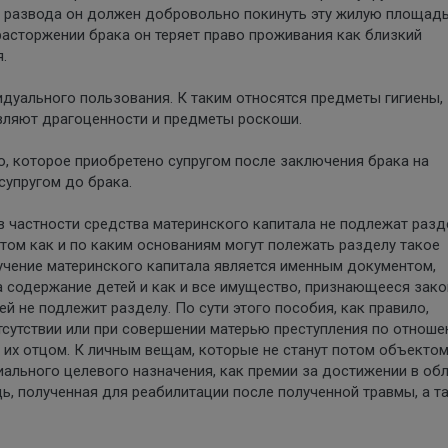
ле развода он должен добровольно покинуть эту жилую площадь
 расторжении брака он теряет право проживания как близкий
.
уального пользования. К таким относятся предметы гигиены,
вляют драгоценности и предметы роскоши.
, которое приобретено супругом после заключения брака на
супругом до брака.
в частности средства материнского капитала не подлежат разд
 том как и по каким основаниям могут полежать разделу такое
учение материнского капитала является именным документом,
а содержание детей и как и все имущество, признающееся зак
 не подлежит разделу. По сути этого пособия, как правило,
отсутствии или при совершении матерью преступления по отнош
 их отцом. К личным вещам, которые не станут потом объекто
иального целевого назначения, как премии за достижении в об
щь, полученная для реабилитации после полученной травмы, а т