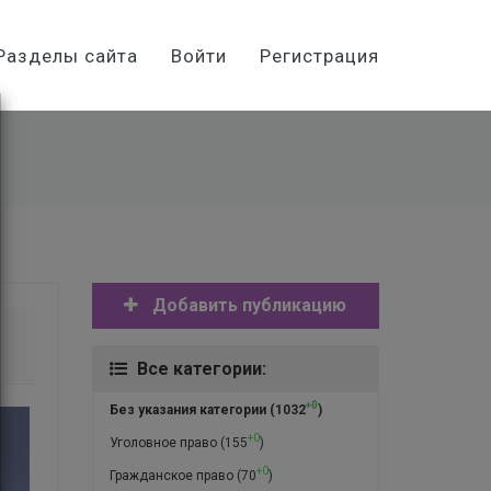
Разделы сайта
Войти
Регистрация
Добавить публикацию
Все категории:
+0
Без указания категории
(1032
)
+0
Уголовное право
(155
)
+0
Гражданское право
(70
)