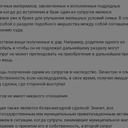
елочных материалов, заключенные и исполненные подрядные
 когда до вступления в брак один из супругов являлся
ана уже в браке для улучшения жилищных условий семьи. В сл
 собой о разделе подобного имущества между собой соглашен
рению суда.
ством вещи полученные в дар. Например, родители одного из
обиль и чтобы он не подлежал дальнейшему разделу могут
упруг не может претендовать на приобретение в дальнейшем пр
ю вещь.
щь полученная одним из супругов в наследство. Зачастую я с
бственности, если наследодатель, в свое время, получил имуще
д сделки, где стороной выступал
гов не имеет никакого отношения.
ция также является безвозмездной сделкой. Значит, все
о государственным или муниципальным приватизационным актам
ажем в ситуации, когда супруги, занимавшие муниципальное жи
шение о принятии его в собственность, а второй супруг