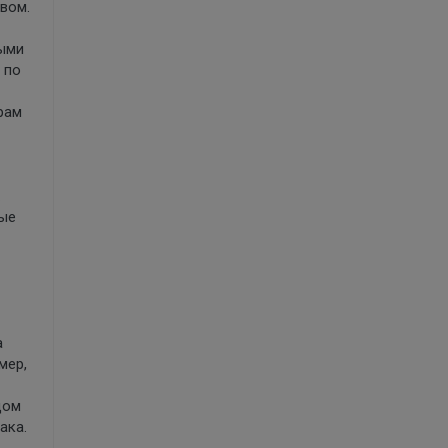
вом.
ными
 по
рам
ные
а
мер,
дом
ака.