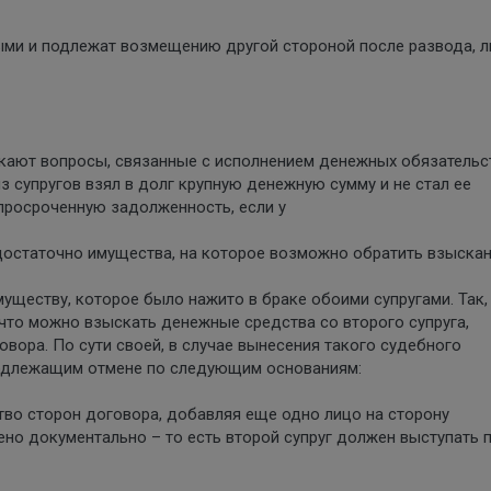
ыми и подлежат возмещению другой стороной после развода, 
икают вопросы, связанные с исполнением денежных обязательс
из супругов взял в долг крупную денежную сумму и не стал ее
просроченную задолженность, если у
 достаточно имущества, на которое возможно обратить взыскан
ществу, которое было нажито в браке обоими супругами. Так,
что можно взыскать денежные средства со второго супруга,
вора. По сути своей, в случае вынесения такого судебного
подлежащим отмене по следующим основаниям:
тво сторон договора, добавляя еще одно лицо на сторону
о документально – то есть второй супруг должен выступать 