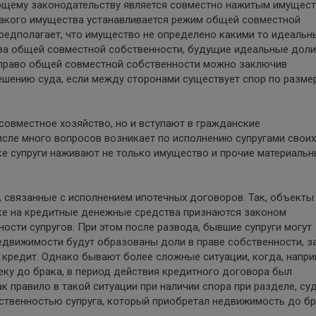
ющему законодательству является совместно нажитым имущест
такого имущества устанавливается режим общей совместной
редполагает, что имущество не определено какими то идеаль
ва общей совместной собственности, будущие идеальные доли
 право общей совместной собственности можно заключив
ешению суда, если между сторонами существует спор по разме
совместное хозяйство, но и вступают в гражданские
исле много вопросов возникает по исполнению супругами своих
ке супруги наживают не только имущество и прочие материаль
, связанные с исполнением ипотечных договоров. Так, объекты
ке на кредитные денежные средства признаются законом
сти супругов. При этом после развода, бывшие супруги могут
едвижимости будут образованы доли в праве собственности, з
 кредит. Однако бывают более сложные ситуации, когда, напри
еку до брака, в период действия кредитного договора был
ак правило в такой ситуации при наличии спора при разделе, су
ственностью супруга, который приобретал недвижимость до бр