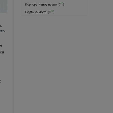
+0
Корпоративное право
(0
)
+0
Недвижимость
(0
)
нь
его
17
тся
о