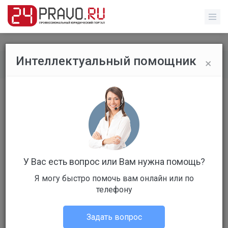
×
Интеллектуальный помощник
Все публикации
/
Уголовное право
Подмена в уголовном деле
процессуального документа
справкой о его существовании
признана законной Верховным судом
У Вас есть вопрос или Вам нужна помощь?
РФ
Я могу быстро помочь вам онлайн или по
телефону
Задать вопрос