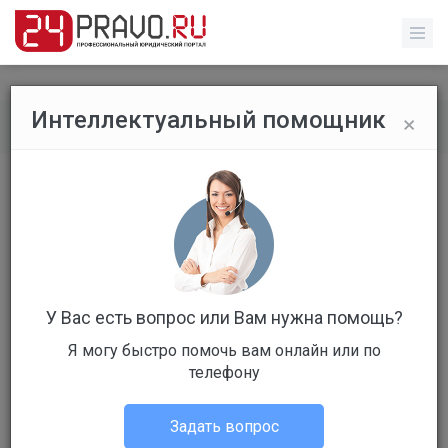
×
Интеллектуальный помощник
Все публикации
/
Без указания категории
​Депутаты предлагают поправками в
Трудовой кодекс напомнить о правах
увольняемых руководителей
госсектора
У Вас есть вопрос или Вам нужна помощь?
Я могу быстро помочь вам онлайн или по
телефону
Задать вопрос
Администрация портала