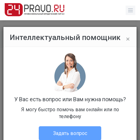
×
Интеллектуальный помощник
Все публикации
/
Без указания категории
Почтовые интернет-сервисы не
могут считаться обладателями
информации, которую с их помощью
пересылают пользователи. К такому
У Вас есть вопрос или Вам нужна помощь?
выводу пришел Конституционный
суд РФ, разбирая жалобу о тайне
Я могу быстро помочь вам онлайн или по
электронной переписки.
телефону
Задать вопрос