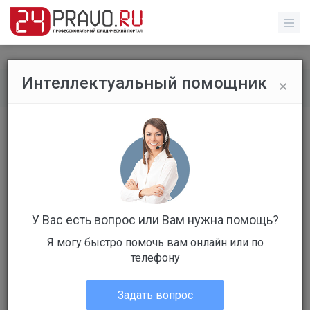
×
Интеллектуальный помощник
Все публикации
/
Без указания категории
Работодателей могут обязать
переводить на удаленку
беременных и многодетных
У Вас есть вопрос или Вам нужна помощь?
Я могу быстро помочь вам онлайн или по
телефону
Администрация портала
Задать вопрос
Без указания категории