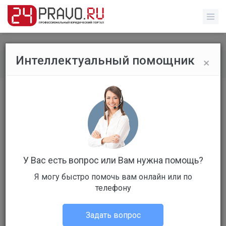
×
Интеллектуальный помощник
Все публикации
/
Без указания категории
Банк России будет направлять
запросы поднадзорным
организациям через новый Единый
личный кабинет
У Вас есть вопрос или Вам нужна помощь?
Я могу быстро помочь вам онлайн или по
телефону
Задать вопрос
Администрация портала