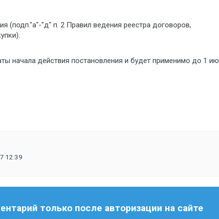
ия (подп."а"-"д" п. 2 Правил ведения реестра договоров,
упки).
даты начала действия постановления и будет применимо до 1 и
7 12:39
нтарий только после авторизации на сайте