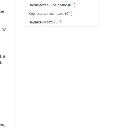
+0
Наследственное право
(0
)
ое
+0
Корпоративное право
(0
)
+0
Недвижимость
(0
)
 "к"
,
, а
а
ра;