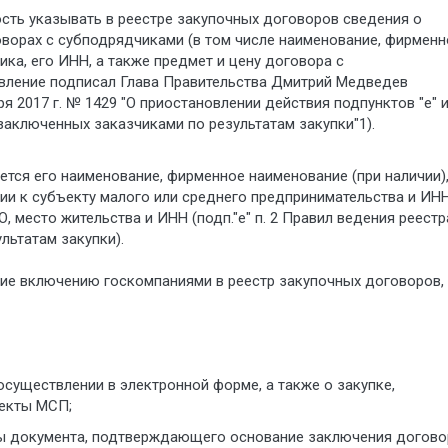
сть указывать в реестре закупочных договоров сведения о
оворах с субподрядчиками (в том числе наименование, фирменн
ка, его ИНН, а также предмет и цену договора с
вление подписал Глава Правительства Дмитрий Медведев
 2017 г. № 1429 "О приостановлении действия подпунктов "е" и
заключенных заказчиками по результатам закупки"1).
тся его наименование, фирменное наименование (при наличии)
ии к субъекту малого или среднего предпринимательства и ИНН
 место жительства и ИНН (подп."е" п. 2 Правил ведения реестр
льтатам закупки).
ие включению госкомпаниями в реестр закупочных договоров,
 осуществлении в электронной форме, а также о закупке,
ъекты МСП;
иты документа, подтверждающего основание заключения догово