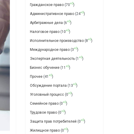
+0
Гражданское право
(70
)
+0
Административное право
(24
)
+0
Арбитражные дела
(6
)
+0
Налоговое право
(10
)
+0
Исполнительное производство
(8
)
+0
Международное право
(3
)
+0
Экспертная деятельность
(1
)
+0
Бизнес обучение
(11
)
+0
Прочее
(41
)
+0
Обсуждение портала
(13
)
+0
Уголовный процесс
(0
)
+0
Семейное право
(0
)
+0
Трудовое право
(0
)
+0
Защита прав потребителей
(0
)
+0
Жилищное право
(0
)