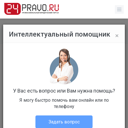
×
Интеллектуальный помощник
Все публикации
/
Без указания категории
​Административный штраф для
юрлиц за непринятие мер по
уничтожению дикорастущих
растений, содержащих
У Вас есть вопрос или Вам нужна помощь?
наркотические средства, может
возрасти до 100 тыс. руб.
Я могу быстро помочь вам онлайн или по
телефону
Задать вопрос