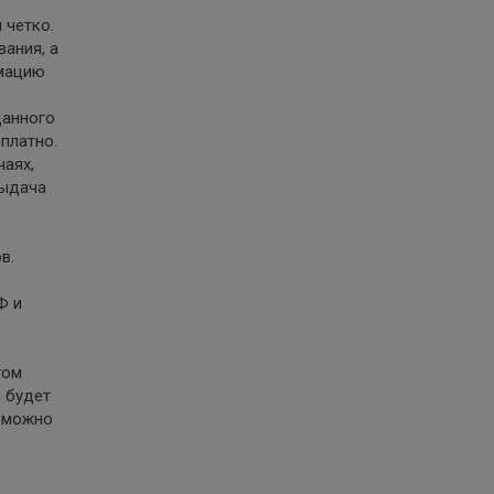
 четко.
ания, а
рмацию
данного
платно.
чаях,
Выдача
в.
Ф и
том
 будет
о можно