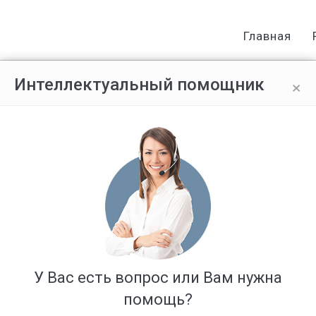
Главная
×
Интеллектуальный помощник
ресует..я живу в Новосибирске,ч
ерян налоговое свидетельство,мо
нинграде?или обязательно подат
Ответов: 1
У Вас есть вопрос или Вам нужна
помощь?