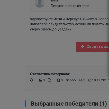
alina
Без указания категории
здравствуйте,меня интересует..я живу в Ново
налоговое свидетельство,можно ли подать на
утерю здесь до уезда??
Создать за
Статистика материала:
0
0
0
0
555
1
18.12.2017
Выбранные победители (1)