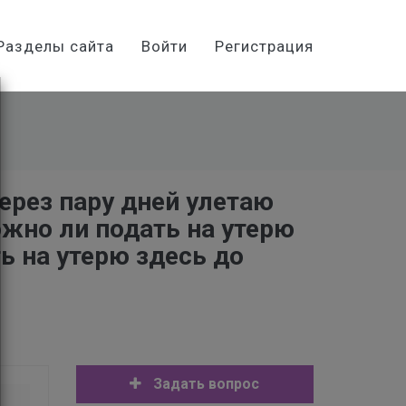
Разделы сайта
Войти
Регистрация
ерез пару дней улетаю
жно ли подать на утерю
ь на утерю здесь до
Задать вопрос