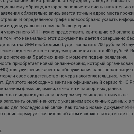
с указанием регистрации по этому адресу. Следует написать
пециальному образцу, которое заполняется очень внимательно и
заявления обязательно вписывается точный адрес места прожив
гистрации. В определенной графе целесообразно указать инфо
ении индивидуального номера было утеряно.
ия утраченного ИНН нужно предоставить квитанцию об оплате 
 в том, что изначально этот документ выдается совершенно бес
детельства ИНН необходимо будет заплатить 200 рублей. В слу
ление свидетельства – предусматривается оплата 400 рублей. 
 до истечения 5 рабочих дней с момента подачи заявления.
ность приобретает новый онлайн-сервис, который организован
НС) для улучшения качества обслуживания налогоплательщико
отеряли свое свидетельство номера налогоплательщика, могут
ет. Для этого необходимо зайти на официальный сервис ФНС Р
указанием фамилии, имени, отчества и паспортных данных.
льства с индивидуальным номером через интернет ничуть не
ся заполнить онлайн-анкету с указанием всех личных данных, в 
ацию для последующей связи. Как только новый документ ИНН
о проинформирует заявителя об этом и скажет, когда и где ег
ь