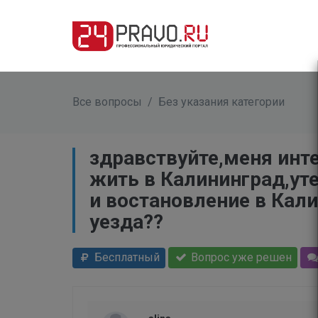
Все вопросы
/
Без указания категории
здравствуйте,меня инте
жить в Калининград,ут
и востановление в Кали
уезда??
Бесплатный
Вопрос уже решен