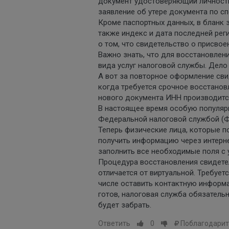
документ удостоверяющий личность 
заявление об утере документа по с
Кроме паспортных данных, в бланк 
также индекс и дата последней ре
о том, что свидетельство о присво
Важно знать, что для восстановлен
вида услуг налоговой службы. Дело
А вот за повторное оформление сви
когда требуется срочное восстанов
нового документа ИНН производится
В настоящее время особую популяр
Федеральной налоговой службой (Ф
Теперь физические лица, которые п
получить информацию через интерн
заполнить все необходимые поля с 
Процедура восстановления свидете
отличается от виртуальной. Требует
числе оставить контактную информ
готов, налоговая служба обязательн
будет забрать.
Ответить
0
Поблагодарит