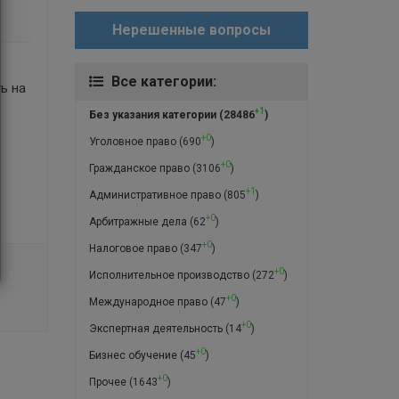
Нерешенные вопросы
Все категории:
ь на
+1
Без указания категории
(28486
)
+0
Уголовное право
(690
)
+0
Гражданское право
(3106
)
+1
Административное право
(805
)
+0
Арбитражные дела
(62
)
+0
Налоговое право
(347
)
+0
Исполнительное производство
(272
)
+0
Международное право
(47
)
+0
Экспертная деятельность
(14
)
+0
Бизнес обучение
(45
)
+0
Прочее
(1643
)