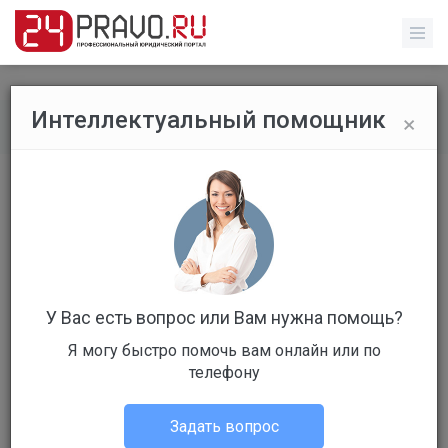
×
Интеллектуальный помощник
Все вопросы
/
Прочее
Здравствуйте,подскажите,пожалуйс
та, у меня муж в декрете, но
работает, отчисления в пфр не идут,
можно ли мне устроиться
У Вас есть вопрос или Вам нужна помощь?
официально, где идут оьчисления в
пфр?
Я могу быстро помочь вам онлайн или по
телефону
Бесплатный
Вопрос уже решен
Ответов: 2
Задать вопрос