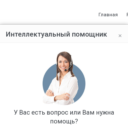
Главная
×
Интеллектуальный помощник
коя и тишины. Также какие ужи 
я в жилом доме кафе.
Ответов: 2
У Вас есть вопрос или Вам нужна
помощь?