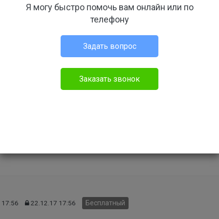
Я могу быстро помочь вам онлайн или по
вем в 9-и этажном доме, на первом этаже не жилое помощени
телефону
 месяца, по выходным тоже работают. Я писала жалобы в
л полиции. Отдел полиции переслал участковому, толку ноль о
ите что можно сделать ещё? Как можно бороться с ними, у меня
Задать вопрос
ать ремонт под вечер после 6. Как нам быть, нету не каких сил,
цию жалобу и ГЖИ от них тоже нету ответов.
Заказать звонок
ть, что они должны соблюдать, ведь они не являются жилым
дание
Задать свой вопрос
 17:56
22.12.17 17:56
Бесплатный