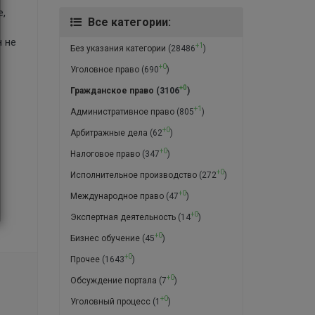
е,
Все категории:
н не
+1
Без указания категории
(28486
)
+0
Уголовное право
(690
)
+0
Гражданское право
(3106
)
+1
Административное право
(805
)
+0
Арбитражные дела
(62
)
+0
Налоговое право
(347
)
+0
Исполнительное производство
(272
)
+0
Международное право
(47
)
+0
Экспертная деятельность
(14
)
+0
Бизнес обучение
(45
)
+0
Прочее
(1643
)
+0
Обсуждение портала
(7
)
+0
Уголовный процесс
(1
)