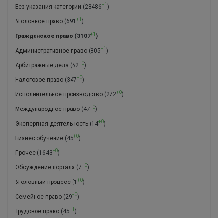
+1
Без указания категории
(28486
)
+1
Уголовное право
(691
)
+1
Гражданское право
(3107
)
+1
Административное право
(805
)
+0
Арбитражные дела
(62
)
+0
Налоговое право
(347
)
+0
Исполнительное производство
(272
)
+0
Международное право
(47
)
+0
Экспертная деятельность
(14
)
+0
Бизнес обучение
(45
)
+0
Прочее
(1643
)
+0
Обсуждение портала
(7
)
+0
Уголовный процесс
(1
)
+0
Семейное право
(29
)
+1
Трудовое право
(45
)