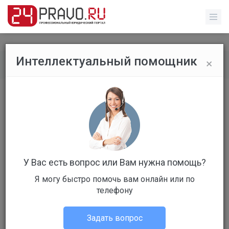
×
Интеллектуальный помощник
Все вопросы
/
Гражданское право
Друзья,есть у кого-нибудь практика
отмены судебных решений сроком
вынесения 5 лет и более?Буду
благодарен за инф.)))
У Вас есть вопрос или Вам нужна помощь?
Бесплатный
Вопрос уже решен
Я могу быстро помочь вам онлайн или по
телефону
Ответов: 4
Задать вопрос