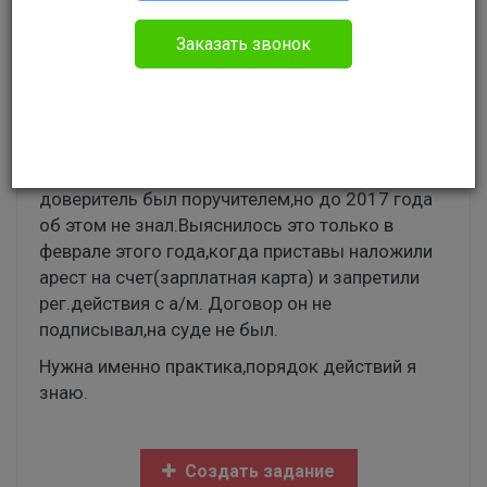
Заказать звонок
Маркин Владислав Михайлович
Гражданское право
Решение вынесено в 2007 году. Иск о
взыскании по кредитному договору,где мой
доверитель был поручителем,но до 2017 года
об этом не знал.Выяснилось это только в
феврале этого года,когда приставы наложили
арест на счет(зарплатная карта) и запретили
рег.действия с а/м. Договор он не
подписывал,на суде не был.
Нужна именно практика,порядок действий я
знаю.
Создать задание