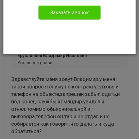
Бесплатный
Вопрос уже решен
Заказать звонок
Ответов: 1
Ерусланкин Владимир Иванович
Уголовное право
Здравствуйте.меня зовут Владимир.у меня
такой вопрос:я служу по контракту,сотовый
телефон на обьекте,запрещен.забыл сдать,и
под конец службы командир увидел и
отнял.помимо обьяснительной и
выговора,телефон он так и не отдал и не
собирается как говорит.что делать и куда
обратиться?