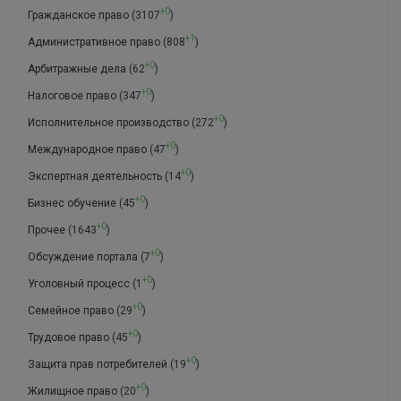
+0
Гражданское право
(3107
)
+1
Административное право
(808
)
+0
Арбитражные дела
(62
)
+0
Налоговое право
(347
)
+0
Исполнительное производство
(272
)
+0
Международное право
(47
)
+0
Экспертная деятельность
(14
)
+0
Бизнес обучение
(45
)
+0
Прочее
(1643
)
+0
Обсуждение портала
(7
)
+0
Уголовный процесс
(1
)
+0
Семейное право
(29
)
+0
Трудовое право
(45
)
+0
Защита прав потребителей
(19
)
+0
Жилищное право
(20
)