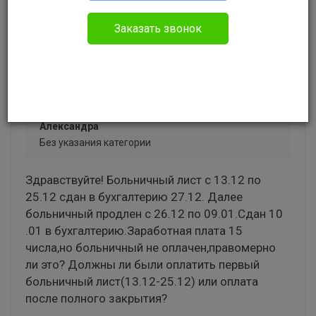
Бесплатный
Вопрос уже решен
Заказать звонок
Ответов: 1
Александра
Без указания категории
Здравствуйте! Больничный лист с 13.12 по
25.12 сдан в бухгалтерию 27.12. Далее
больничный продлен с 26.12 по 09.01.Сдан 10
.01 в бухгалтерию.Заработная плата 15
числа,но больничный не оплачен,правомерно
ли это? Должны ли были оплатить первый
больничный лист(13.12-25.12) или оплата
после полного закрытия?