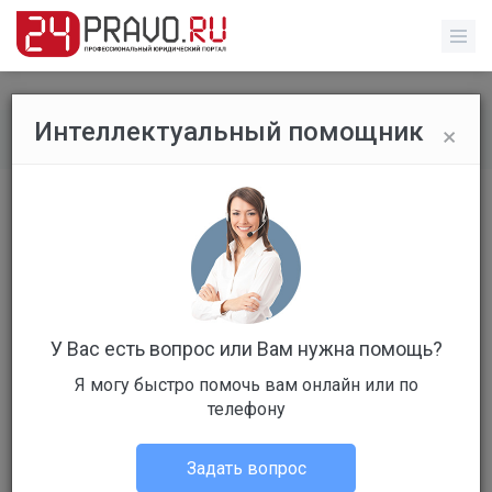
×
Интеллектуальный помощник
Все вопросы
/
Административное право
Как осуществить прием сотрудника
на работу?
Бесплатный
Вопрос уже решен
У Вас есть вопрос или Вам нужна помощь?
Ответов: 2
Я могу быстро помочь вам онлайн или по
телефону
Задать вопрос