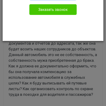
Юлия
Административное право
Заказать звонок
Доброе утро. В нашу организацию нужно
принять специалиста по согласованию
документации, прямыми обязанностями у нее
будет доставка на личном автотранспорте
документов и отчетов до адресата, так же она
будет возить наших сотрудников до объектов.
Данный автомобиль это не ее собственность, а
собственность мужа приобретенная до брака.
Как я должна ее документально оформить, что
бы она получала компенсацию за
использование автомобиля в служебных
целях? Как я буду выписывать ей путевые
листы? Как организовать контроль по охране
труда в поездке для водителя и пассажиров?