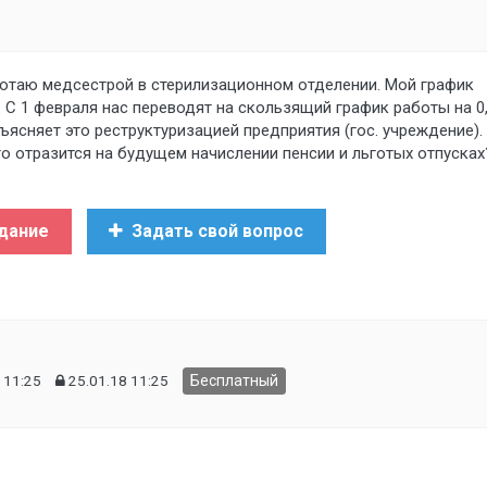
ботаю медсестрой в стерилизационном отделении. Мой график
и). С 1 февраля нас переводят на скользящий график работы на 0
бъясняет это реструктуризацией предприятия (гос. учреждение).
то отразится на будущем начислении пенсии и льготых отпусках
дание
Задать свой вопрос
 11:25
25.01.18 11:25
Бесплатный