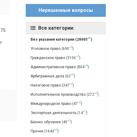
Нерешенные вопросы
Все категории:
,75
+0
Без указания категории
(28485
)
?
+0
Уголовное право
(690
)
+0
Гражданское право
(3106
)
+0
Административное право
(804
)
+0
Арбитражные дела
(62
)
+0
Налоговое право
(347
)
+0
Исполнительное производство
(272
)
+0
Международное право
(47
)
+0
Экспертная деятельность
(14
)
+0
Бизнес обучение
(45
)
+0
Прочее
(1643
)