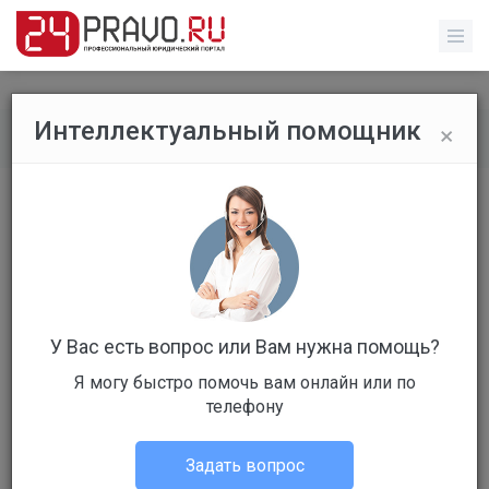
×
Интеллектуальный помощник
Все вопросы
/
Без указания категории
Нет возможности платить кредит,
т.к грудной ребенок. Что нужно
делать в данной ситуации
Бесплатный
Вопрос уже решен
У Вас есть вопрос или Вам нужна помощь?
Я могу быстро помочь вам онлайн или по
Ответов: 2
телефону
Задать вопрос