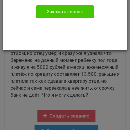
Анастасия
Заказать звонок
Без указания категории
Добрый день! Сложилась такая ситуация, в
августе 2016 года я взяла кредит как ИП для
развития бизнеса, бизнес был напополам с
отцом, но отец умер, и сразу же я узнала что
беремена, на данный момент ребёнку пол года
и живу я на 5000 рублей в месяц, ежемесячный
платёж по кредиту составляет 13.500, раньше я
платила так как сдавала квартиру отца, но
сейчас я сама переехала в неё жить, отсрочку
банк не даёт. Что я могу сделать?
Создать задание