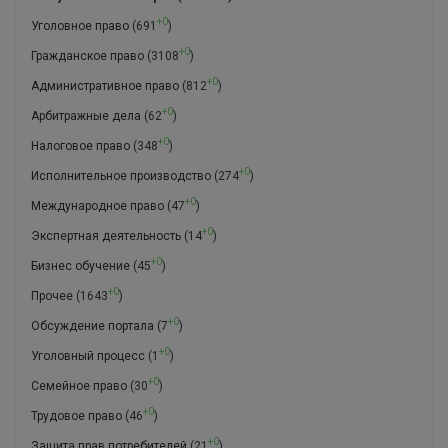
+0
Уголовное право
(691
)
+0
Гражданское право
(3108
)
+0
Административное право
(812
)
+0
Арбитражные дела
(62
)
+0
Налоговое право
(348
)
+0
Исполнительное производство
(274
)
+0
Международное право
(47
)
+0
Экспертная деятельность
(14
)
+0
Бизнес обучение
(45
)
+0
Прочее
(1643
)
+0
Обсуждение портала
(7
)
+0
Уголовный процесс
(1
)
+0
Семейное право
(30
)
+0
Трудовое право
(46
)
+0
Защита прав потребителей
(21
)