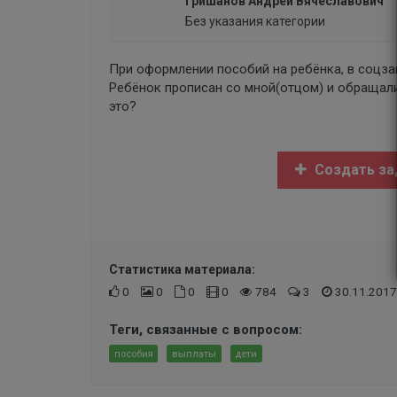
Гришанов Андрей Вячеславович
Без указания категории
При оформлении пособий на ребёнка, в соцза
Ребёнок прописан со мной(отцом) и обращали
это?
Создать за
Статистика материала:
0
0
0
0
784
3
30.11.2017
Теги, связанные с вопросом:
пособия
выплаты
дети