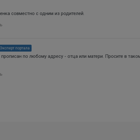
нка совместно с одним из родителей.
ь
Эксперт портала
прописан по любому адресу - отца или матери. Просите в тако
ь