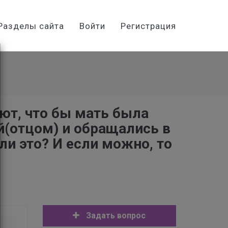
Разделы сайта
Войти
Регистрация
ют, что бы мать была
й(отцом) и обращались в
ли это? И если можно, то
Задать вопрос