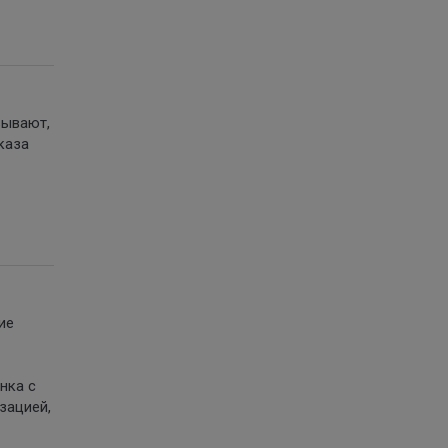
зывают,
каза
ие
нка с
зацией,