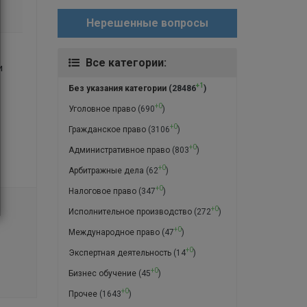
Нерешенные вопросы
Все категории:
и
+1
Без указания категории
(28486
)
+0
Уголовное право
(690
)
+0
Гражданское право
(3106
)
+0
Административное право
(803
)
+0
Арбитражные дела
(62
)
+0
Налоговое право
(347
)
+0
Исполнительное производство
(272
)
+0
Международное право
(47
)
+0
Экспертная деятельность
(14
)
+0
Бизнес обучение
(45
)
+0
Прочее
(1643
)