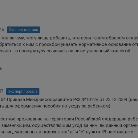
46
Эксперт портала
с коллегами, могу лишь добавить, что если таким образом отка
братиться к ним с просьбой указать нормативное основание от
ельно - в прокуратуру ссылаясь на ниже указанный коллегой
ь
47
Эксперт портала
т 54 Приказа Минзравсоцразвития РФ №1012н от 23.12.2009 (как
ь для оформления пособия по уходу за ребенком)
естное проживание на территории Российской Федерации ребе
го заменяющим, осуществляющим уход за ним, выданный органи
я лиц, указанных в подпунктах "д" и "е" пункта 39 настоящего