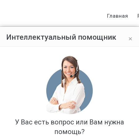
Главная
×
Интеллектуальный помощник
й на ребёнка, в соцзащите требу
бёнком. Ребёнок прописан со мно
гистрации ребёнка. Правомерно 
Ответов: 3
У Вас есть вопрос или Вам нужна
помощь?