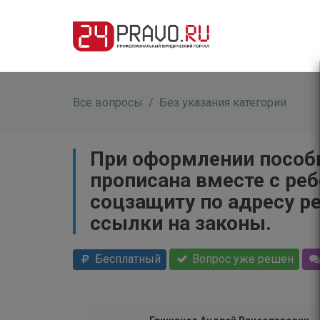
Все вопросы
/
Без указания категории
При оформлении пособи
прописана вместе с ре
соцзащиту по адресу ре
ссылки на законы.
Бесплатный
Вопрос уже решен